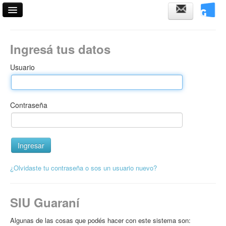
Acceso
Ingresá tus datos
Fechas de examen
Usuario
Horarios de cursadas
Validador de certificados
Contraseña
Ayuda
¿Olvidaste tu contraseña o sos un usuario nuevo?
SIU Guaraní
Algunas de las cosas que podés hacer con este sistema son: